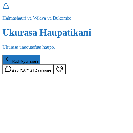
Halmashauri ya Wilaya ya Bukombe
Ukurasa Haupatikani
Ukurasa unaoutafuta haupo.
Rudi Nyumbani
Ask GWF AI Assistant