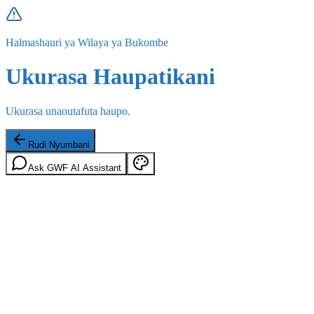
Halmashauri ya Wilaya ya Bukombe
Ukurasa Haupatikani
Ukurasa unaoutafuta haupo.
Rudi Nyumbani
Ask GWF AI Assistant