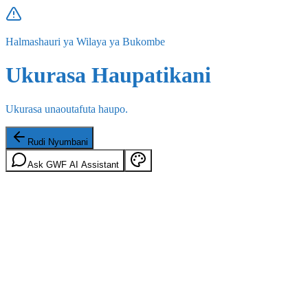
Halmashauri ya Wilaya ya Bukombe
Ukurasa Haupatikani
Ukurasa unaoutafuta haupo.
Rudi Nyumbani
Ask GWF AI Assistant